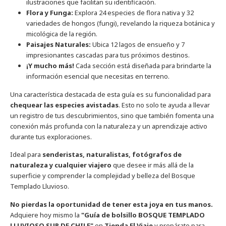
ilustraciones que facilitan su identificación.
Flora y Funga:
Explora 24 especies de flora nativa y 32
variedades de hongos (fungi), revelando la riqueza botánica y
micológica de la región.
Paisajes Naturales:
Ubica 12 lagos de ensueño y 7
impresionantes cascadas para tus próximos destinos.
¡Y mucho más!
Cada sección está diseñada para brindarte la
información esencial que necesitas en terreno.
Una característica destacada de esta guía es su funcionalidad para
chequear las especies avistadas
. Esto no solo te ayuda a llevar
un registro de tus descubrimientos, sino que también fomenta una
conexión más profunda con la naturaleza y un aprendizaje activo
durante tus exploraciones.
Ideal para
senderistas, naturalistas, fotógrafos de
naturaleza y cualquier viajero
que desee ir más allá de la
superficie y comprender la complejidad y belleza del Bosque
Templado Lluvioso.
No pierdas la oportunidad de tener esta joya en tus manos.
Adquiere hoy mismo la
"Guía de bolsillo BOSQUE TEMPLADO
LLUVIOSO SUR DE CHILE"
en
Tienda El Viaje
y prepárate para