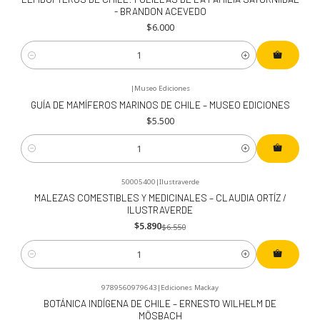
- BRANDON ACEVEDO
$6.000
Cantidad
|
Museo Ediciones
GUÍA DE MAMÍFEROS MARINOS DE CHILE – MUSEO EDICIONES
$5.500
Cantidad
50005400
|
Ilustraverde
-10%
OFF
MALEZAS COMESTIBLES Y MEDICINALES – CLAUDIA ORTÍZ /
ILUSTRAVERDE
$5.890
$6.550
Cantidad
9789560979643
|
Ediciones Mackay
BOTÁNICA INDÍGENA DE CHILE – ERNESTO WILHELM DE
MÖSBACH