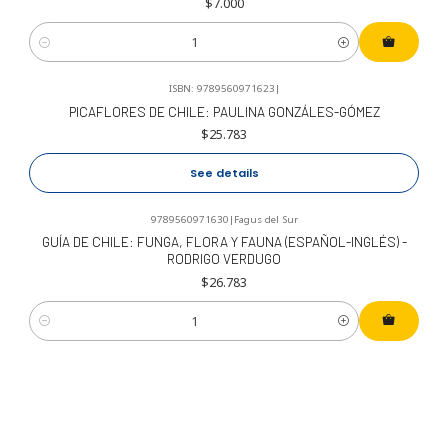
$7.000
Cantidad
ISBN: 9789560971623
|
No disponible
PICAFLORES DE CHILE: PAULINA GONZÁLES-GÓMEZ
$25.783
See details
9789560971630
|
Fagus del Sur
GUÍA DE CHILE: FUNGA, FLORA Y FAUNA (ESPAÑOL-INGLÉS) -
RODRIGO VERDUGO
$26.783
Cantidad