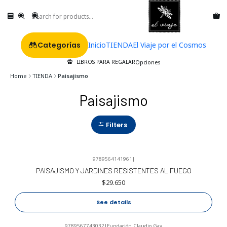
Categorías
Inicio
TIENDA
El Viaje por el Cosmos
LIBROS PARA REGALAR
Opciones
Home
TIENDA
Paisajismo
Paisajismo
Filters
9789564141961
|
No disponible
PAISAJISMO Y JARDINES RESISTENTES AL FUEGO
$29.650
See details
9789567743032
|
Fundación Claudio Gay