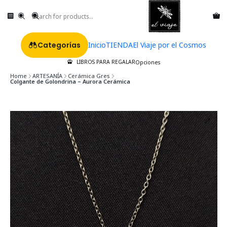
Categorías
Inicio
TIENDA
El Viaje por el Cosmos
LIBROS PARA REGALAR
Opciones
Home
ARTESANÍA
Cerámica Gres
Colgante de Golondrina – Aurora Cerámica