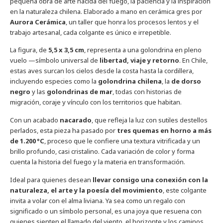
pequeña obra de arte nacida del fuego, la paciencia y la inspiración
en la naturaleza chilena. Elaborado a mano en cerámica gres por
Aurora Cerámica
, un taller que honra los procesos lentos y el
trabajo artesanal, cada colgante es único e irrepetible.
La figura, de
5,5 x 3,5 cm
, representa a una golondrina en pleno
vuelo —símbolo universal de
libertad, viaje y retorno
. En Chile,
estas aves surcan los cielos desde la costa hasta la cordillera,
incluyendo especies como la
golondrina chilena
, la
de dorso
negro
y las
golondrinas de mar
, todas con historias de
migración, coraje y vínculo con los territorios que habitan.
Con un acabado
nacarado
, que refleja la luz con sutiles destellos
perlados, esta pieza ha pasado por
tres quemas en horno a más
de 1.200 °C
, proceso que le confiere una textura vitrificada y un
brillo profundo, casi cristalino. Cada variación de color y forma
cuenta la historia del fuego y la materia en transformación.
Ideal para quienes desean
llevar consigo una conexión con la
naturaleza, el arte y la poesía del movimiento
, este colgante
invita a volar con el alma liviana. Ya sea como un regalo con
significado o un símbolo personal, es una joya que resuena con
quienes sienten el llamado del viento, el horizonte y los caminos