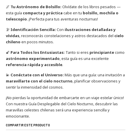
🌌
Tu Astrónomo de Bolsillo:
Olvídate de los libros pesados —
esta guía
compacta y práctica
cabe en tu
bolsillo, mochila o
telescopio
. ¡Perfecta para tus aventuras nocturnas!
🔭
Identificación Sencilla:
Con
ilustraciones detalladas y
vívidas
, reconocerás constelaciones y astros destacados del
cielo
chileno
en pocos minutos.
🌠
Para Todos los Entusiastas:
Tanto si eres
principiante
como
astrónomo experimentado
, esta guía es una excelente
referencia rápida y accesible
.
💫
Conéctate con el Universo:
Más que una guía: una invitación a
maravillarte con el cielo nocturno
, planificar observaciones y
sentir la inmensidad del cosmos.
¡No pierdas la oportunidad de embarcarte en un viaje estelar único!
Con nuestra Guía Desplegable del Cielo Nocturno, descubrir las
maravillas celestes chilenas será una experiencia sencilla y
emocionante.
COMPARTIR ESTE PRODUCTO