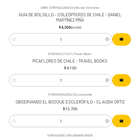
ISBN: 9789566266020
|
Museo Ediciones
-22%
OFF
GUÍA DE BOLSILLO – COLEÓPTEROS DE CHILE - DANIEL
MARTÍNEZ PIÑA
$4.300
$5.500
Cantidad
9789566271031
|
Travel Books
PICAFLORES DE CHILE - TRAVEL BOOKS
$4.100
Cantidad
9789569960062
|
Ilustraverde
OBSERVANDO EL BOSQUE ESCLERÓFILO - CLAUDIA ORTIZ
$15.700
Cantidad
9789560992789
|
INARRUMEN
-5%
OFF