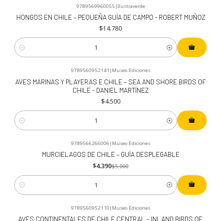
9789569960055
|
Ilustraverde
HONGOS EN CHILE – PEQUEÑA GUÍA DE CAMPO - ROBERT MUÑOZ
$14.780
Cantidad
9789560952141
|
Museo Ediciones
AVES MARINAS Y PLAYERAS E CHILE – SEA AND SHORE BIRDS OF
CHILE - DANIEL MARTÍNEZ
$4.500
Cantidad
9789566266006
|
Museo Ediciones
-12%
OFF
MURCIELAGOS DE CHILE – GUÍA DESPLEGABLE
$4.390
$5.000
Cantidad
9789560952110
|
Museo Ediciones
AVES CONTINENTALES DE CHILE CENTRAL – INLAND BIRDS OF