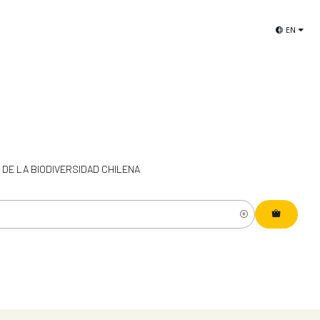
Libros de Aves de Chile
Selección El Viaje
EN
 DE LA BIODIVERSIDAD CHILENA