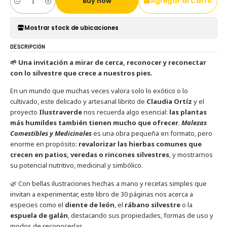
Buy now
Agregar al Carro
Cantidad
Mostrar stock de ubicaciones
DESCRIPCIÓN
🌱
Una invitación a mirar de cerca, reconocer y reconectar
con lo silvestre que crece a nuestros pies.
En un mundo que muchas veces valora solo lo exótico o lo
cultivado, este delicado y artesanal librito de
Claudia Ortíz
y el
proyecto
Ilustraverde
nos recuerda algo esencial:
las plantas
más humildes también tienen mucho que ofrecer
.
Malezas
Comestibles y Medicinales
es una obra pequeña en formato, pero
enorme en propósito:
revalorizar las hierbas comunes que
crecen en patios, veredas o rincones silvestres
, y mostrarnos
su potencial nutritivo, medicinal y simbólico.
🌿 Con bellas ilustraciones hechas a mano y recetas simples que
invitan a experimentar, este libro de 30 páginas nos acerca a
especies como el
diente de león
, el
rábano silvestre
o la
espuela de galán
, destacando sus propiedades, formas de uso y
modos de reconocerlas.