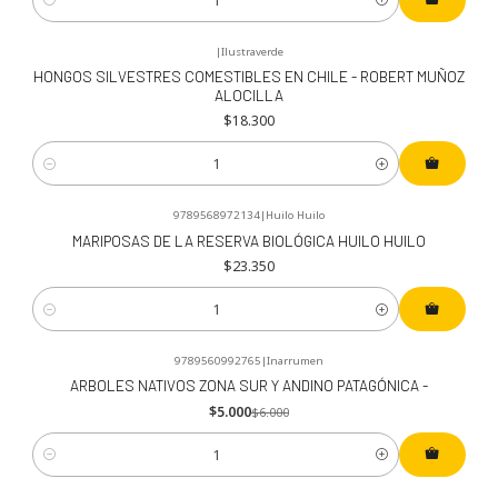
Cantidad
|
Ilustraverde
HONGOS SILVESTRES COMESTIBLES EN CHILE - ROBERT MUÑOZ
ALOCILLA
$18.300
Cantidad
9789568972134
|
Huilo Huilo
MARIPOSAS DE LA RESERVA BIOLÓGICA HUILO HUILO
$23.350
Cantidad
9789560992765
|
Inarrumen
-17%
OFF
ARBOLES NATIVOS ZONA SUR Y ANDINO PATAGÓNICA -
$5.000
$6.000
Cantidad