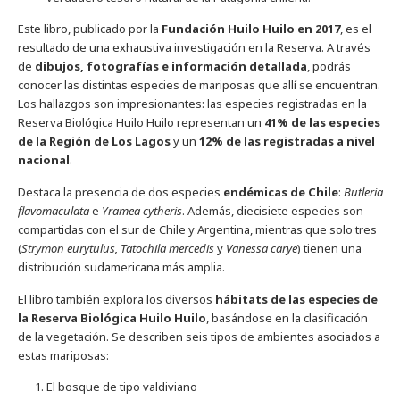
Este libro, publicado por la
Fundación Huilo Huilo en 2017
, es el
resultado de una exhaustiva investigación en la Reserva. A través
de
dibujos, fotografías e información detallada
, podrás
conocer las distintas especies de mariposas que allí se encuentran.
Los hallazgos son impresionantes: las especies registradas en la
Reserva Biológica Huilo Huilo representan un
41% de las especies
de la Región de Los Lagos
y un
12% de las registradas a nivel
nacional
.
Destaca la presencia de dos especies
endémicas de Chile
:
Butleria
flavomaculata
e
Yramea cytheris
. Además, diecisiete especies son
compartidas con el sur de Chile y Argentina, mientras que solo tres
(
Strymon eurytulus, Tatochila mercedis
y
Vanessa carye
) tienen una
distribución sudamericana más amplia.
El libro también explora los diversos
hábitats de las especies de
la Reserva Biológica Huilo Huilo
, basándose en la clasificación
de la vegetación. Se describen seis tipos de ambientes asociados a
estas mariposas:
El bosque de tipo valdiviano