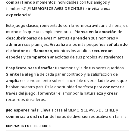
compartiendo
momentos inolvidables con tus amigos y
familiares? ¡El
MEMORICE AVES DE CHILE
te
invita a esa
experiencia
!
Este juego clásico, reinventado con la hermosa avifauna chilena, es
mucho más que un simple memorice.
Piensa en la emoción
de
descubrir
pares de aves mientras
aprenden
sus nombres y
admiran
sus plumajes.
Visualiza
a los más pequeños
señalando
el
cóndor
o el
flamenco
, mientras los adultos
recuerdan
especies y
comparten
anécdotas de sus propios avistamientos.
Prepárate para desafiar
tu memoria y la de tus seres queridos.
Siente la alegría
de cada par encontrado y la satisfacción de
ampliar
el conocimiento sobre la increíble diversidad de aves que
habitan nuestro país. Es la oportunidad perfecta para
conectar
a
través del juego,
fomentar
el amor por la naturaleza y
crear
recuerdos duraderos.
¡
No esperes más
!
Lleva
a casa el MEMORICE AVES DE CHILE y
comienza a disfrutar
de horas de diversión educativa en familia.
COMPARTIR ESTE PRODUCTO