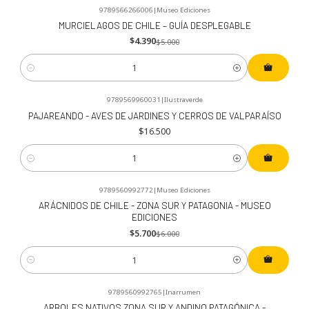
9789566266006
|
Museo Ediciones
-12%
OFF
MURCIELAGOS DE CHILE – GUÍA DESPLEGABLE
$4.390
$5.000
Cantidad
9789569960031
|
Ilustraverde
PAJAREANDO - AVES DE JARDINES Y CERROS DE VALPARAÍSO
$16.500
Cantidad
9789560992772
|
Museo Ediciones
-5%
OFF
ARÁCNIDOS DE CHILE - ZONA SUR Y PATAGONIA - MUSEO
EDICIONES
$5.700
$6.000
Cantidad
9789560992765
|
Inarrumen
-17%
OFF
ARBOLES NATIVOS ZONA SUR Y ANDINO PATAGÓNICA -