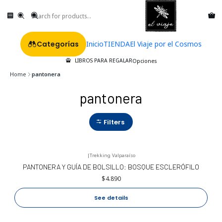
Categorías
Inicio
TIENDA
El Viaje por el Cosmos
LIBROS PARA REGALAR
Opciones
Home
pantonera
pantonera
Filters
|
Trekking Valparaíso
No disponible
PANTONERA Y GUÍA DE BOLSILLO: BOSQUE ESCLERÓFILO
$4.890
See details