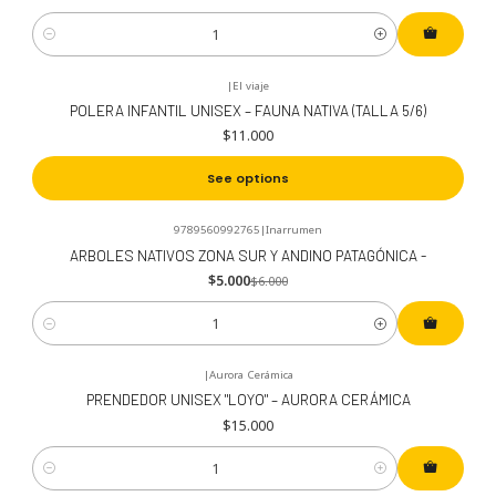
Cantidad
|
El viaje
POLERA INFANTIL UNISEX – FAUNA NATIVA (TALLA 5/6)
$11.000
See options
9789560992765
|
Inarrumen
-17%
OFF
ARBOLES NATIVOS ZONA SUR Y ANDINO PATAGÓNICA -
$5.000
$6.000
Cantidad
|
Aurora Cerámica
PRENDEDOR UNISEX "LOYO" – AURORA CERÁMICA
$15.000
Cantidad