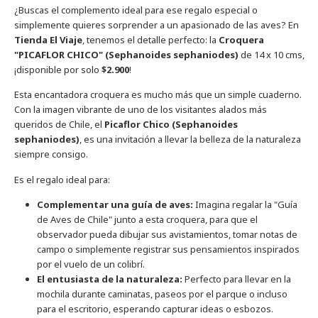
¿Buscas el complemento ideal para ese regalo especial o
simplemente quieres sorprender a un apasionado de las aves? En
Tienda El Viaje
, tenemos el detalle perfecto: la
Croquera
"PICAFLOR CHICO" (Sephanoides sephaniodes)
de 14 x 10 cms,
¡disponible por solo
$2.900
!
Esta encantadora croquera es mucho más que un simple cuaderno.
Con la imagen vibrante de uno de los visitantes alados más
queridos de Chile, el
Picaflor Chico (Sephanoides
sephaniodes)
, es una invitación a llevar la belleza de la naturaleza
siempre consigo.
Es el regalo ideal para:
Complementar una guía de aves:
Imagina regalar la "Guía
de Aves de Chile" junto a esta croquera, para que el
observador pueda dibujar sus avistamientos, tomar notas de
campo o simplemente registrar sus pensamientos inspirados
por el vuelo de un colibrí.
El entusiasta de la naturaleza:
Perfecto para llevar en la
mochila durante caminatas, paseos por el parque o incluso
para el escritorio, esperando capturar ideas o esbozos.