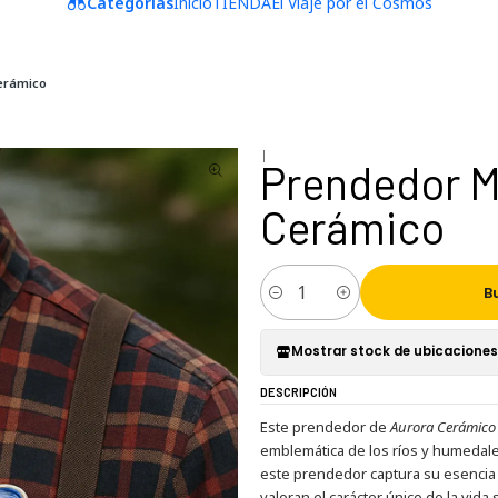
Categorías
Inicio
TIENDA
El Viaje por el Cosmos
erámico
|
Prendedor M
Cerámico
B
Cantidad
Mostrar stock de ubicaciones
DESCRIPCIÓN
Este prendedor de
Aurora Cerámico
emblemática de los ríos y humedale
este prendedor captura su esencia 
valoran el carácter único de la vida s