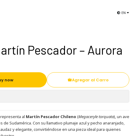
Libros de Aves de Chile
Selección El Viaje
EN
artín Pescador – Aurora
uy now
Agregar al Carro
representa al
Martín Pescador Chileno
(
Megaceryle torquata
), un ave
s de Sudamérica. Con su llamativo plumaje azul y pecho anaranjado,
audaz y elegante, convirtiéndose en una pieza ideal para quienes
ilvestre.