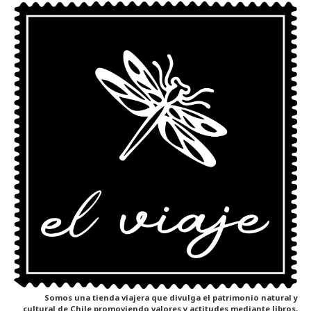
Somos una tienda viajera que divulga el patrimonio natural y
cultural de Chile promoviendo valores y actitudes mediante libros,