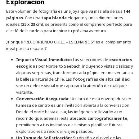
Exploración
Este volumen de fotografía es una joya que va más allá de sus
144
páginas
. Con una
tapa blanda
elegante y unas dimensiones
ideales (
25 x 23 cm
), se presenta como el compañero perfecto para
el café de la tarde o para inspirar tu próxima aventura.
¿Por qué "RECORRIENDO CHILE – ESCENARIOS" es el complemento
ideal para tu espacio?
Impacto Visual Inmediato:
Las selecciones de
escenarios
escogidos
por Norberto Seebach, incluyendo vistas clásicas y
algunas sorpresas, transforman cada página en una ventana a
la belleza natural de Chile. Las
fotografías de alta calidad
son un deleite visual que capturará la atención de cualquier
visitante.
Conversación Asegurada:
Un libro de esta envergadura en
tu mesa de centro es una invitación abierta a la conversación.
Desde el norte hasta el sur, las imágenes te llevarán a un
recorrido que, además, está
ubicado cartográficamente
,
permitiendo a tus invitados o a ti mismo planificar futuras
exploraciones o recordar viajes pasados.
Un Toque de Sofisticación:
Su diseño y el nivel de las