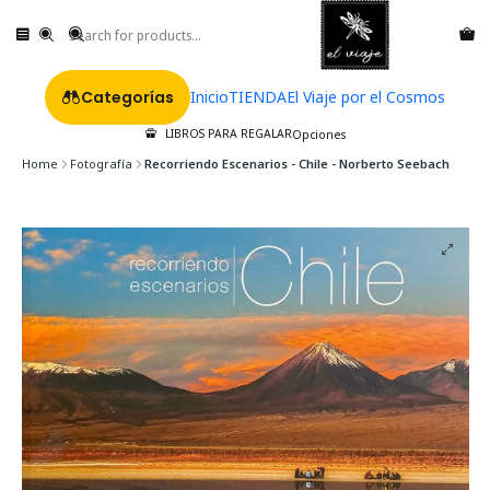
Categorías
Inicio
TIENDA
El Viaje por el Cosmos
LIBROS PARA REGALAR
Opciones
Home
Fotografía
Recorriendo Escenarios - Chile - Norberto Seebach