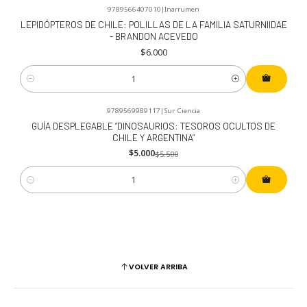
9789566407010
|
Inarrumen
LEPIDÓPTEROS DE CHILE: POLILLAS DE LA FAMILIA SATURNIIDAE
- BRANDON ACEVEDO
$6.000
Cantidad
9789569989117
|
Sur Ciencia
-9%
OFF
GUÍA DESPLEGABLE “DINOSAURIOS: TESOROS OCULTOS DE
CHILE Y ARGENTINA”
$5.000
$5.500
Cantidad
VOLVER ARRIBA