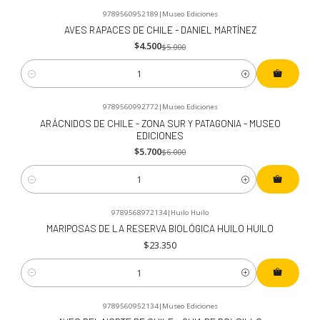
9789560952189
|
Museo Ediciones
-10%
OFF
AVES RAPACES DE CHILE - DANIEL MARTÍNEZ
$4.500
$5.000
Cantidad
9789560992772
|
Museo Ediciones
-5%
OFF
ARÁCNIDOS DE CHILE - ZONA SUR Y PATAGONIA - MUSEO
EDICIONES
$5.700
$6.000
Cantidad
9789568972134
|
Huilo Huilo
MARIPOSAS DE LA RESERVA BIOLÓGICA HUILO HUILO
$23.350
Cantidad
9789560952134
|
Museo Ediciones