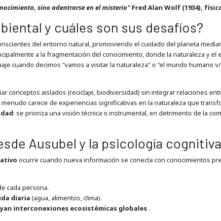
onocimiento, sino adentrarse en el misterio"
Fred Alan Wolf (1934), físic
biental y cuáles son sus desafíos?
cientes del entorno natural, promoviendo el cuidado del planeta mediante 
cipalmente a la fragmentación del conocimiento, donde la naturaleza y el 
uaje cuando decimos "vamos a visitar la naturaleza" o "el mundo humano v
ar conceptos aislados (reciclaje, biodiversidad) sin integrar relaciones ent
a menudo carece de experiencias significativas en la naturaleza que transf
lidad
: se prioriza una visión técnica o instrumental, en detrimento de la 
sde Ausubel y la psicología cognitiv
cativo
ocurre cuando nueva información se conecta con conocimientos previ
e cada persona.
da diaria
(agua, alimentos, clima).
yan interconexiones ecosistémicas globales
.