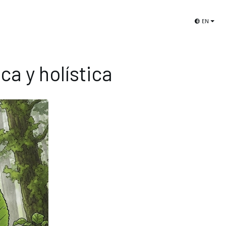
Libros de Aves de Chile
Selección El Viaje
EN
a y holística