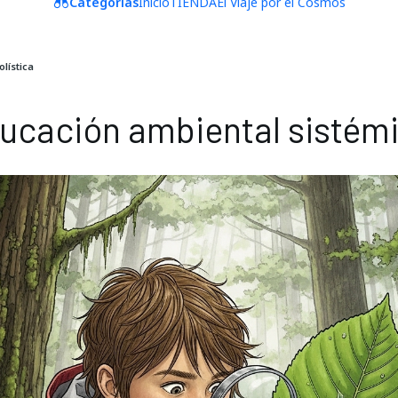
Categorías
Inicio
TIENDA
El Viaje por el Cosmos
lística
ucación ambiental sistémic