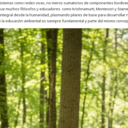
istemas como redes vivas, no meros sumatorios de componentes biodiverso
que muchos filósofos y educadores como Krishnamurti, Montesori y Staine
 integral desde la humanidad, plasmando pilares de base para desarrollar
e la educación ambiental es siempre fundamental y parte del mismo concep