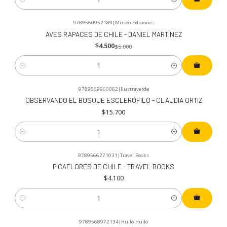
Cantidad
9789560952189
|
Museo Ediciones
-10%
OFF
AVES RAPACES DE CHILE - DANIEL MARTÍNEZ
$4.500
$5.000
Cantidad
9789569960062
|
Ilustraverde
OBSERVANDO EL BOSQUE ESCLERÓFILO - CLAUDIA ORTIZ
$15.700
Cantidad
9789566271031
|
Travel Books
PICAFLORES DE CHILE - TRAVEL BOOKS
$4.100
Cantidad
9789568972134
|
Huilo Huilo