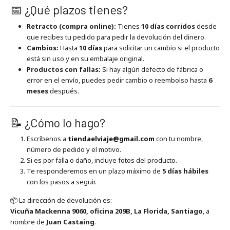
📅 ¿Qué plazos tienes?
Retracto (compra online):
Tienes
10 días corridos
desde
que recibes tu pedido para pedir la devolución del dinero.
Cambios:
Hasta
10 días
para solicitar un cambio si el producto
está sin uso y en su embalaje original.
Productos con fallas:
Si hay algún defecto de fábrica o
error en el envío, puedes pedir cambio o reembolso hasta
6
meses
después.
📝 ¿Cómo lo hago?
Escríbenos a
tiendaelviaje@gmail.com
con tu nombre,
número de pedido y el motivo.
Si es por falla o daño, incluye fotos del producto.
Te responderemos en un plazo máximo de
5 días hábiles
con los pasos a seguir.
📦 La dirección de devolución es:
Vicuña Mackenna 9060, oficina 209B, La Florida, Santiago
, a
nombre de
Juan Castaing
.