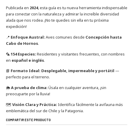
Publicada en
2024
, esta guía es tu nueva herramienta indispensable
para conectar con la naturaleza y admirar la increíble diversidad
alada que nos rodea. ¡No te quedes sin ella en tu próxima
expedición!
📍
Enfoque Austral:
Aves comunes desde
Concepción hasta
Cabo de Hornos
.
🦜
154 Especies:
Residentes y visitantes frecuentes, con nombres
en
español e inglés
.
📘
Formato Ideal:
Desplegable, impermeable y portátil
—
perfecto para el terreno.
🌦️
A prueba de clima:
Úsala en cualquier aventura, ¡sin
preocuparte por la lluvia!
🗺️
Visión Clara y Práctica:
Identifica fácilmente la avifauna más
emblemática del sur de Chile y la Patagonia.
COMPARTIR ESTE PRODUCTO