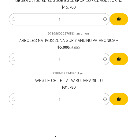
OBSERVANDO EL BOSQUE ESCLERÓFILO - CLAUDIA ORTIZ
$15.700
Cantidad
9789560992765
|
Inarrumen
-17%
OFF
ARBOLES NATIVOS ZONA SUR Y ANDINO PATAGÓNICA -
$5.000
$6.000
Cantidad
9788487334870
|
Lynx
AVES DE CHILE – ALVARO JARAMILLO
$31.780
Cantidad