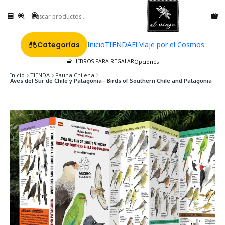
Categorías
Inicio
TIENDA
El Viaje por el Cosmos
LIBROS PARA REGALAR
Opciones
Inicio
TIENDA
Fauna Chilena
Aves del Sur de Chile y Patagonia– Birds of Southern Chile and Patagonia