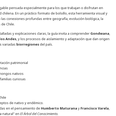
able pensada especialmente para los que trabajan o disfrutan en
d chilena. En un práctico formato de bolsillo, esta herramienta visual y
no las conexiones profundas entre geografía, evolución biológica, la
 de Chile.
alladas y explicaciones claras, la guía invita a comprender
Gondwana
,
 los Andes
, y los procesos de aislamiento y adaptación que dan origen
as variadas
biorregiones
del país.
tación patrimonial
ncias
y hongos nativos
familias curiosas
hile
ceptos de nativo y endémico.
radas en el pensamiento de
Humberto Maturana
y
Francisco Varela
,
a natural" en
El Árbol del Conocimiento.