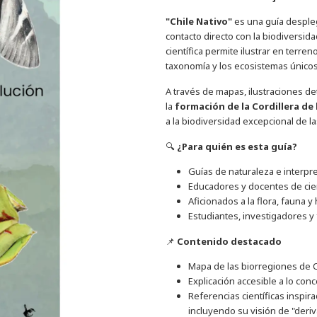
"Chile Nativo"
es una guía despleg
contacto directo con la biodiversida
científica permite ilustrar en terre
taxonomía y los ecosistemas únicos
A través de mapas, ilustraciones det
la
formación de la Cordillera de
a la biodiversidad excepcional de l
🔍
¿Para quién es esta guía?
Guías de naturaleza e interpre
Educadores y docentes de cie
Aficionados a la flora, fauna 
Estudiantes, investigadores y 
📌
Contenido destacado
Mapa de las biorregiones de C
Explicación accesible a lo con
Referencias científicas inspi
incluyendo su visión de "deriv