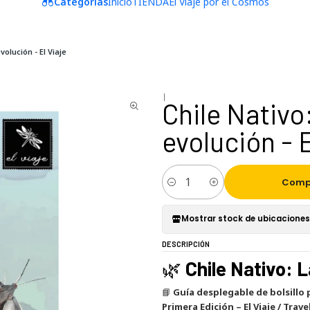
Categorías
Inicio
TIENDA
El Viaje por el Cosmos
volución - El Viaje
|
Chile Nativo
evolución - E
Comp
Cantidad
Mostrar stock de ubicaciones
DESCRIPCIÓN
🌿
Chile Nativo: 
📘
Guía desplegable de bolsillo 
Primera Edición – El Viaje / Trav