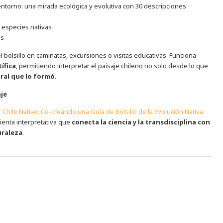
entorno: una mirada ecológica y evolutiva con 30 descripciones
0 especies nativas
as
el bolsillo en caminatas, excursiones o visitas educativas. Funciona
ífica
, permitiendo interpretar el paisaje chileno no solo desde lo que
ural que lo formó
.
aje
Chile Nativo: Co-creando una Guía de Bolsillo de la Evolución Nativa
ienta interpretativa que
conecta la ciencia y la transdisciplina con
uraleza
.