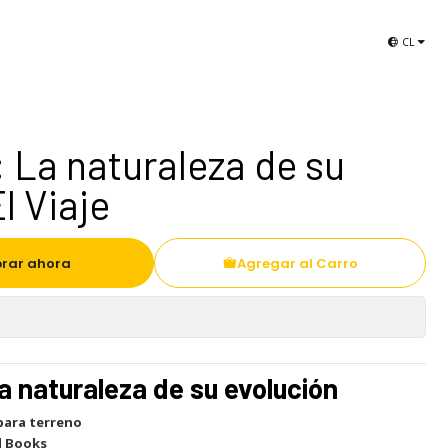
Libros de Aves de Chile
Selección El Viaje
CL
: La naturaleza de su
l Viaje
rar ahora
Agregar al Carro
La naturaleza de su evolución
para terreno
el Books