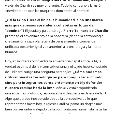
bastante elocuencia
el peligro del transhumanismo,
aunque la
visión de Chardin es muy diferente. Todo lo contrario a la visión
"inevitable" de que las maquinas dominarán al hombre.
¿Y si la IA no fuera el fin de la humanidad, sino una marea
más que debemos aprender a cohabitar en lugar de
"dominar"?
El jesuita y paleontólogo
Pierre Teilhard de Chardin
profetizó el advenimiento de la noosfera (desde la antropología
cristiana): una capa planetaria de pensamiento y conciencia
unificada posterior (y tal vez anterior) a la tecnología y la mente
humana.
Hoy, en la intersección entre la advertencia papal sobre la IA, la
verdad espiritual de la visión tolkieniana y el tejido hiperconectado
de Teilhard, surge una pregunta paradójica:
¿Cómo podemos
utilizar nuestra tecnología no para conquistar el mundo,
sino para integrarnos conscientemente en él y defender
nuestro camino hacia la luz?
León XIV está proponiendo
una ética más profunda, responsable y despierta en la era de la IA.
Algo que parece inesperado desde la perspectiva de lo que
representaba hasta hoy la Iglesia Católica (como un dogma más
bien conservador y alejado de la confrontación humanista hacia las