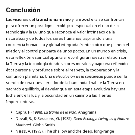
Conclusión
Las visiones del
transhumanismo
y la
noosfera
se confrontan
para ofrecer un paradigma ecológico-espiritual en el uso de la
tecnología y la IA: uno que reconoce el valor intrínseco de la
naturaleza y de todos los seres humanos, aspirando a una
conciencia humanista y global integrada frente a otro que planeta el
miedo y el control por parte de unos pocos. En un mundo en crisis,
esta reflexión espiritual apunta a reconfigurar nuestra relación con
la Tierra y la tecnología desde valores morales y bajo una reflexión
ética personal y profunda sobre el respeto, la cooperación y la
comunión planetaria. Una
(re)evolución de la conciencia
puede ser la
semilla de una nueva era donde la humanidad habite la Tierra en
sagrado equilibrio, al develar que en esta etapa evolutiva hay una
lucha entre la luz y la oscuridad en un camino a las
Tierras
Imperecederas.
Capra, F. (1998).
La trama de la vida
. Anagrama.
Devall, B., & Sessions, G. (1985).
Deep Ecology: Living as if Nature
Mattered
. Gibbs Smith.
Næss, A. (1973). The shallow and the deep, long‑range