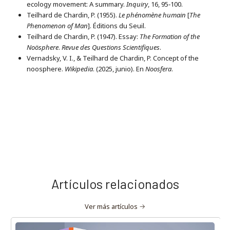
ecology movement: A summary.
Inquiry
, 16, 95‑100.
Teilhard de Chardin, P. (1955).
Le phénomène humain
[
The
Phenomenon of Man
]. Éditions du Seuil.
Teilhard de Chardin, P. (1947). Essay:
The Formation of the
Noösphere
.
Revue des Questions Scientifiques
.
Vernadsky, V. I., & Teilhard de Chardin, P. Concept of the
noosphere.
Wikipedia
. (2025, junio). En
Noosfera
.
Artículos relacionados
Ver más artículos