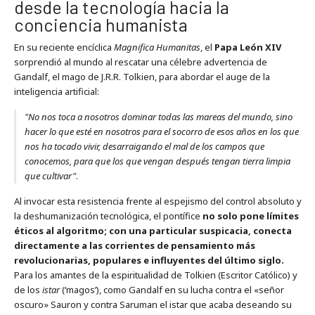
desde la tecnología hacia la
conciencia humanista
En su reciente encíclica
Magnifica Humanitas
, el
Papa León XIV
sorprendió al mundo al rescatar una célebre advertencia de
Gandalf, el mago de J.R.R. Tolkien, para abordar el auge de la
inteligencia artificial:
"No nos toca a nosotros dominar todas las mareas del mundo, sino
hacer lo que esté en nosotros para el socorro de esos años en los que
nos ha tocado vivir, desarraigando el mal de los campos que
conocemos, para que los que vengan después tengan tierra limpia
que cultivar"
.
Al invocar esta resistencia frente al espejismo del control absoluto y
la deshumanización tecnológica, el pontífice
no solo pone límites
éticos al algoritmo; con una particular suspicacia, conecta
directamente a las corrientes de pensamiento más
revolucionarias, populares e influyentes del último siglo.
Para los amantes de la espiritualidad de Tolkien (Escritor Católico) y
de los
istar
(‘magos’), como Gandalf en su lucha contra el «señor
oscuro» Sauron y contra Saruman el istar que acaba deseando su