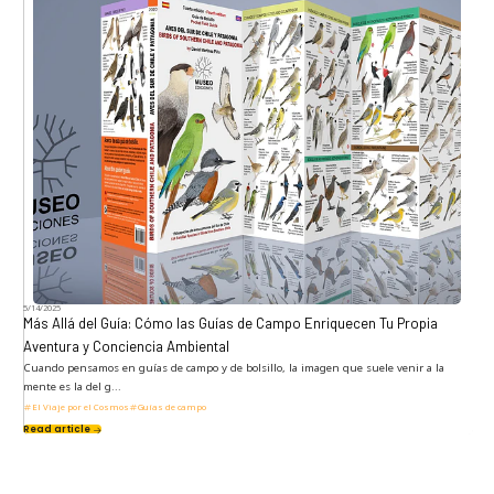
5/14/2025
Más Allá del Guía: Cómo las Guías de Campo Enriquecen Tu Propia
Aventura y Conciencia Ambiental
Cuando pensamos en guías de campo y de bolsillo, la imagen que suele venir a la
mente es la del g...
El Viaje por el Cosmos
Guías de campo
Read article