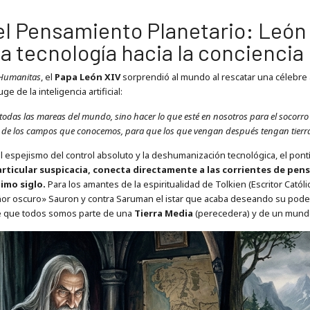
el Pensamiento Planetario: León 
la tecnología hacia la concienci
 Humanitas
, el
Papa León XIV
sorprendió al mundo al rescatar una célebre
ge de la inteligencia artificial:
odas las mareas del mundo, sino hacer lo que esté en nosotros para el socorro
al de los campos que conocemos, para que los que vengan después tengan tierra
 al espejismo del control absoluto y la deshumanización tecnológica, el pont
articular suspicacia, conecta directamente a las corrientes de pe
imo siglo.
Para los amantes de la espiritualidad de Tolkien (Escritor Católi
ñor oscuro» Sauron y contra Saruman el istar que acaba deseando su poder
e que todos somos parte de una
Tierra Media
(perecedera) y de un mundo