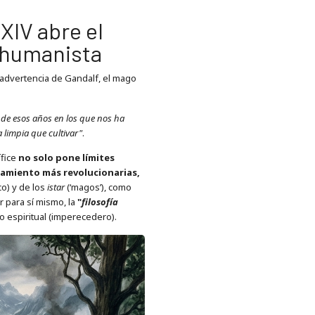
XIV abre el
a humanista
 advertencia de Gandalf, el mago
 de esos años en los que nos ha
 limpia que cultivar"
.
ífice
no solo pone límites
nsamiento más revolucionarias,
co) y de los
istar
(‘magos’), como
 para sí mismo, la
"
filosofía
 espiritual (imperecedero).