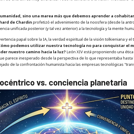
 la humanidad, sino una marea más que debemos aprender a cohabita
lhard de Chardin
profetizó el advenimiento de la noosfera (desde la antro
ncia unificada posterior (y tal vez anterior) a la tecnología y la mente hum
vertencia papal sobre la IA, la verdad espiritual de la visión tolkieniana y e
ómo podemos utilizar nuestra tecnología no para conquistar el m
der nuestro camino hacia la luz?
León XIV está proponiendo una ética
 que parece inesperado desde la perspectiva de lo que representaba hasta h
jado de la confrontación humanista hacia las empresas tecnológicas "tra
océntrico vs. conciencia planetaria