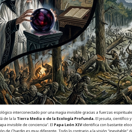
iológico interconectado por una magia invisible gracias a fuerzas espiritua
á de la la
Tierra Media o de la
Ecología Profunda
.
El jesuita, científico
apa invisible de conciencia". El
Papa León XIV
identifica con bastante elo
ión de Chardin es muy diferente. Todo lo contrario a la visión "inevitable"