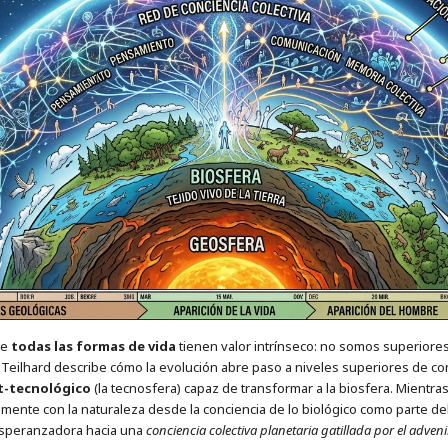
ue
todas las formas de vida
tienen valor intrínseco: no somos superiore
 Teilhard describe cómo la evolución abre paso a niveles superiores de c
t-tecnológico
(la tecnosfera) capaz de transformar a la biosfera. Mientra
mente con la naturaleza desde la conciencia de lo biológico como parte del
 esperanzadora hacia una
conciencia colectiva planetaria gatillada por el adven