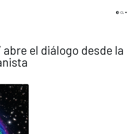
Libros de Aves de Chile
Selección El Viaje
CL
abre el diálogo desde la
anista