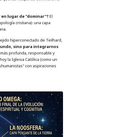
r en lugar de "dominar"?
El
pología cristiana): una capa
ana.
l tejido hiperconectado de Teilhard,
undo, sino para integrarnos
 más profunda, responsable y
oy la Iglesia Católica (como un
nshumanistas" con aspiraciones