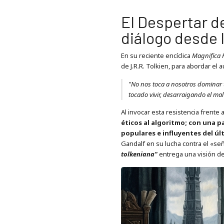
El Despertar d
diálogo desde 
En su reciente encíclica
Magnifica
de J.R.R. Tolkien, para abordar el au
"No nos toca a nosotros dominar t
tocado vivir, desarraigando el m
Al invocar esta resistencia frente
éticos al algoritmo; con una p
populares e influyentes del últ
Gandalf en su lucha contra el «se
tolkeniana"
entrega una visión d