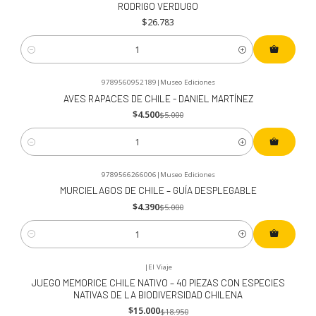
RODRIGO VERDUGO
$26.783
Cantidad
9789560952189
|
Museo Ediciones
-10%
OFF
AVES RAPACES DE CHILE - DANIEL MARTÍNEZ
$4.500
$5.000
Cantidad
9789566266006
|
Museo Ediciones
-12%
OFF
MURCIELAGOS DE CHILE – GUÍA DESPLEGABLE
$4.390
$5.000
Cantidad
|
El Viaje
-21%
OFF
JUEGO MEMORICE CHILE NATIVO – 40 PIEZAS CON ESPECIES
NATIVAS DE LA BIODIVERSIDAD CHILENA
$15.000
$18.950