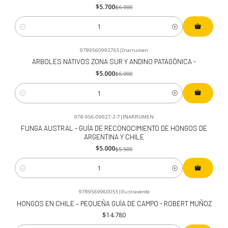
$5.700
$6.000
Cantidad
9789560992765
|
Inarrumen
-17%
OFF
ARBOLES NATIVOS ZONA SUR Y ANDINO PATAGÓNICA -
$5.000
$6.000
Cantidad
978-956-09927-2-7
|
INARRUMEN
-9%
OFF
FUNGA AUSTRAL - GUÍA DE RECONOCIMIENTO DE HONGOS DE
ARGENTINA Y CHILE
$5.000
$5.500
Cantidad
9789569960055
|
Ilustraverde
HONGOS EN CHILE – PEQUEÑA GUÍA DE CAMPO - ROBERT MUÑOZ
$14.780