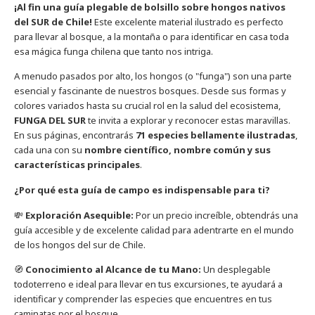
¡Al fin una guía plegable de bolsillo sobre hongos nativos
del SUR de Chile!
Este excelente material ilustrado es perfecto
para llevar al bosque, a la montaña o para identificar en casa toda
esa mágica funga chilena que tanto nos intriga.
A menudo pasados por alto, los hongos (o "funga") son una parte
esencial y fascinante de nuestros bosques. Desde sus formas y
colores variados hasta su crucial rol en la salud del ecosistema,
FUNGA DEL SUR
te invita a explorar y reconocer estas maravillas.
En sus páginas, encontrarás
71 especies bellamente ilustradas
,
cada una con su
nombre científico, nombre común y sus
características principales
.
¿Por qué esta guía de campo es indispensable para ti?
💸
Exploración Asequible:
Por un precio increíble, obtendrás una
guía accesible y de excelente calidad para adentrarte en el mundo
de los hongos del sur de Chile.
🧭
Conocimiento al Alcance de tu Mano:
Un desplegable
todoterreno e ideal para llevar en tus excursiones, te ayudará a
identificar y comprender las especies que encuentres en tus
caminatas por el bosque.