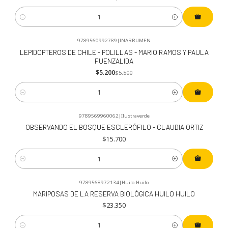
Cantidad
9789560992789
|
INARRUMEN
-5%
OFF
LEPIDOPTEROS DE CHILE - POLILLAS - MARIO RAMOS Y PAULA
FUENZALIDA
$5.200
$5.500
Cantidad
9789569960062
|
Ilustraverde
OBSERVANDO EL BOSQUE ESCLERÓFILO - CLAUDIA ORTIZ
$15.700
Cantidad
9789568972134
|
Huilo Huilo
MARIPOSAS DE LA RESERVA BIOLÓGICA HUILO HUILO
$23.350