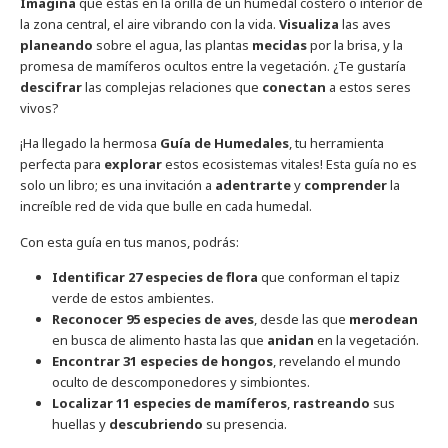
Imagina
que estás en la orilla de un humedal costero o interior de
la zona central, el aire vibrando con la vida.
Visualiza
las aves
planeando
sobre el agua, las plantas
mecidas
por la brisa, y la
promesa de mamíferos ocultos entre la vegetación. ¿Te gustaría
descifrar
las complejas relaciones que
conectan
a estos seres
vivos?
¡Ha llegado la hermosa
Guía de Humedales
, tu herramienta
perfecta para
explorar
estos ecosistemas vitales! Esta guía no es
solo un libro; es una invitación a
adentrarte
y
comprender
la
increíble red de vida que bulle en cada humedal.
Con esta guía en tus manos, podrás:
Identificar
27 especies de flora
que conforman el tapiz
verde de estos ambientes.
Reconocer
95 especies de aves
, desde las que
merodean
en busca de alimento hasta las que
anidan
en la vegetación.
Encontrar
31 especies de hongos
, revelando el mundo
oculto de descomponedores y simbiontes.
Localizar
11 especies de mamíferos
,
rastreando
sus
huellas y
descubriendo
su presencia.