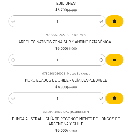
EDICIONES
$5.700
$6.000
Cantidad
9789560992765
|
Inarrumen
-17%
OFF
ARBOLES NATIVOS ZONA SUR Y ANDINO PATAGÓNICA -
$5.000
$6.000
Cantidad
9789566266006
|
Museo Ediciones
-12%
OFF
MURCIELAGOS DE CHILE – GUÍA DESPLEGABLE
$4.390
$5.000
Cantidad
978-956-09927-2-7
|
INARRUMEN
-9%
OFF
FUNGA AUSTRAL - GUÍA DE RECONOCIMIENTO DE HONGOS DE
ARGENTINA Y CHILE
$5.000
$5.500