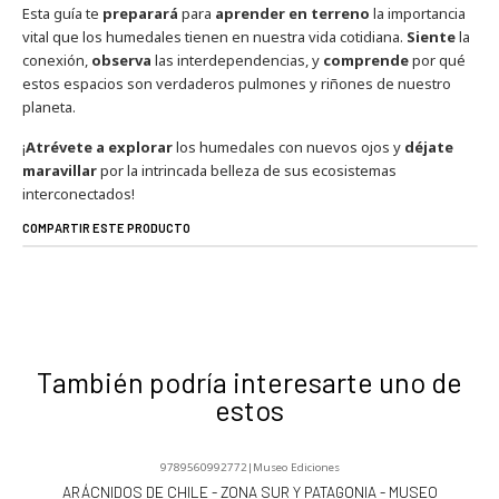
Esta guía te
preparará
para
aprender en terreno
la importancia
vital que los humedales tienen en nuestra vida cotidiana.
Siente
la
conexión,
observa
las interdependencias, y
comprende
por qué
estos espacios son verdaderos pulmones y riñones de nuestro
planeta.
¡
Atrévete a explorar
los humedales con nuevos ojos y
déjate
maravillar
por la intrincada belleza de sus ecosistemas
interconectados!
COMPARTIR ESTE PRODUCTO
También podría interesarte uno de
estos
9789560992772
|
Museo Ediciones
-5%
OFF
ARÁCNIDOS DE CHILE - ZONA SUR Y PATAGONIA - MUSEO