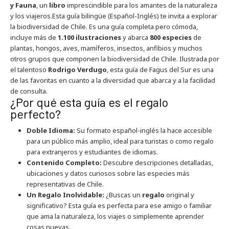
y Fauna
, un
libro
imprescindible para los amantes de la naturaleza
y los viajeros.Esta guía bilingüe (Español-Inglés) te invita a explorar
la biodiversidad de Chile. Es una guía completa pero cómoda,
incluye más de
1.100 ilustraciones
y abarca
800 especies
de
plantas, hongos, aves, mamíferos, insectos, anfibios y muchos
otros grupos que componen la biodiversidad de Chile. Ilustrada por
el talentoso
Rodrigo Verdugo
, esta guía de Fagus del Sur es una
de las favoritas en cuanto a la diversidad que abarca y a la facilidad
de consulta.
¿Por qué esta guía es el regalo
perfecto?
Doble Idioma:
Su formato español-inglés la hace accesible
para un público más amplio, ideal para turistas o como regalo
para extranjeros y estudiantes de idiomas.
Contenido Completo:
Descubre descripciones detalladas,
ubicaciones y datos curiosos sobre las especies más
representativas de Chile.
Un Regalo Inolvidable:
¿Buscas un
regalo
original y
significativo? Esta guía es perfecta para ese amigo o familiar
que ama la naturaleza, los viajes o simplemente aprender
cosas nuevas.