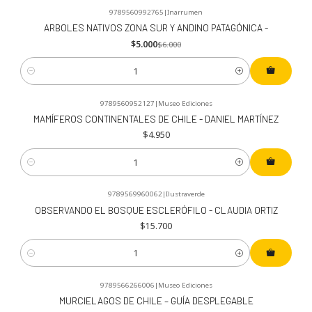
9789560992765
|
Inarrumen
-17%
OFF
ARBOLES NATIVOS ZONA SUR Y ANDINO PATAGÓNICA -
$5.000
$6.000
Cantidad
9789560952127
|
Museo Ediciones
MAMÍFEROS CONTINENTALES DE CHILE - DANIEL MARTÍNEZ
$4.950
Cantidad
9789569960062
|
Ilustraverde
OBSERVANDO EL BOSQUE ESCLERÓFILO - CLAUDIA ORTIZ
$15.700
Cantidad
9789566266006
|
Museo Ediciones
-12%
OFF
MURCIELAGOS DE CHILE – GUÍA DESPLEGABLE