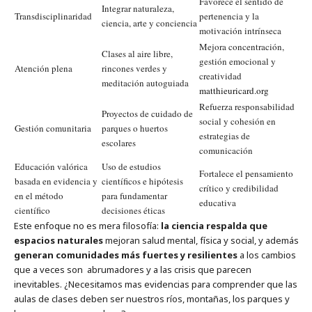
Favorece el sentido de
Integrar naturaleza,
Transdisciplinaridad
pertenencia y la
ciencia, arte y conciencia
motivación intrínseca
Mejora concentración,
Clases al aire libre,
gestión emocional y
Atención plena
rincones verdes y
creatividad
meditación autoguiada
matthieuricard.org
Refuerza responsabilidad
Proyectos de cuidado de
social y cohesión en
Gestión comunitaria
parques o huertos
estrategias de
escolares
comunicación
Educación valórica
Uso de estudios
Fortalece el pensamiento
basada en evidencia y
científicos e hipótesis
crítico y credibilidad
en el método
para fundamentar
educativa
científico
decisiones éticas
Este enfoque no es mera filosofía:
la ciencia respalda que
espacios naturales
mejoran salud mental, física y social, y además
generan comunidades más fuertes y resilientes
a los cambios
que a veces son abrumadores y a las crisis que parecen
inevitables. ¿Necesitamos mas evidencias para comprender que las
aulas de clases deben ser nuestros ríos, montañas, los parques y