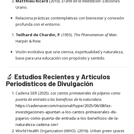
Matthieu Ricard
(2010).
El arte de la meditación
. Ediciones
Urano.
Relaciona prácticas contemplativas con bienestar y conexión
profunda con el entorno.
Teilhard de Chardin, P.
(1955).
The Phenomenon of Man
.
Harper & Row.
Visión evolutiva que une ciencia, espiritualidad y naturaleza,
base para una educación con propósito y sentido.
🔬
Estudios Recientes y Artículos
Periodísticos de Divulgación
Cadena SER (2025).
Los cantos primaverales de pájaros como
puerta de entrada a los beneficios de la naturaleza
.
https://cadenaser.com/nacional/hype/2025/06/08/las-
investigaciones-apuntan-a-los-cantos-primaverales-de-
pajaros-como-puerta-de-entrada-a-los-beneficios-de-la-
naturaleza-cadena-ser/
World Health Organization (WHO). (2016).
Urban green spaces