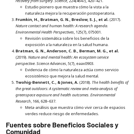
recovery from surgery
.
Science
, 224(4647), 420–421.
Estudio pionero que muestra cómo la vista a la
naturaleza mejora la recuperación postoperatoria.
Frumkin, H., Bratman, G. N., Breslow, S. J., et al.
(2017).
Nature contact and human health: A research agenda
.
Environmental Health Perspectives
, 125(7), 075001.
Revisión sistemática sobre los beneficios de la
exposición a la naturaleza en la salud humana.
Bratman, G. N., Anderson, C. B., Berman, M. G., et al.
(2019).
Nature and mental health: An ecosystem service
perspective
.
Science Advances
, 5(7), eaax0903.
Evidencia de cómo la naturaleza actúa como servicio
ecosistémico que mejora la salud mental.
Twohig-Bennett, C., & Jones, A.
(2018).
The health benefits of
the great outdoors: A systematic review and meta-analysis of
greenspace exposure and health outcomes
.
Environmental
Research
, 166, 628–637.
Meta-análisis que muestra cómo vivir cerca de espacios
verdes reduce riesgo de enfermedades.
Fuentes sobre Beneficios Sociales y
Comunidad