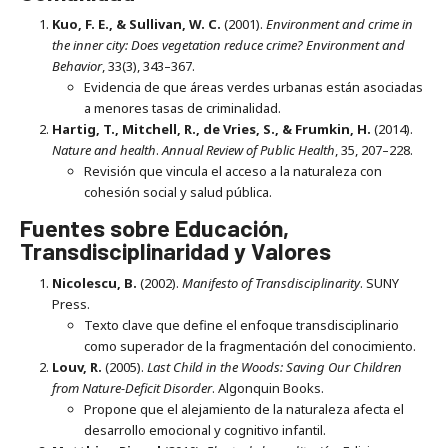
Kuo, F. E., & Sullivan, W. C.
(2001).
Environment and crime in
the inner city: Does vegetation reduce crime?
Environment and
Behavior
, 33(3), 343–367.
Evidencia de que áreas verdes urbanas están asociadas
a menores tasas de criminalidad.
Hartig, T., Mitchell, R., de Vries, S., & Frumkin, H.
(2014).
Nature and health
.
Annual Review of Public Health
, 35, 207–228.
Revisión que vincula el acceso a la naturaleza con
cohesión social y salud pública.
Fuentes sobre Educación,
Transdisciplinaridad y Valores
Nicolescu, B.
(2002).
Manifesto of Transdisciplinarity
. SUNY
Press.
Texto clave que define el enfoque transdisciplinario
como superador de la fragmentación del conocimiento.
Louv, R.
(2005).
Last Child in the Woods: Saving Our Children
from Nature-Deficit Disorder
. Algonquin Books.
Propone que el alejamiento de la naturaleza afecta el
desarrollo emocional y cognitivo infantil.