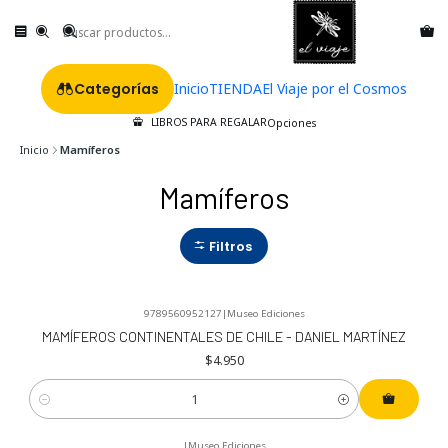
Categorías
Inicio
TIENDA
El Viaje por el Cosmos
LIBROS PARA REGALAR
Opciones
Inicio
Mamíferos
Mamíferos
Filtros
9789560952127
|
Museo Ediciones
MAMÍFEROS CONTINENTALES DE CHILE - DANIEL MARTÍNEZ
$4.950
Cantidad
|
Museo Ediciones