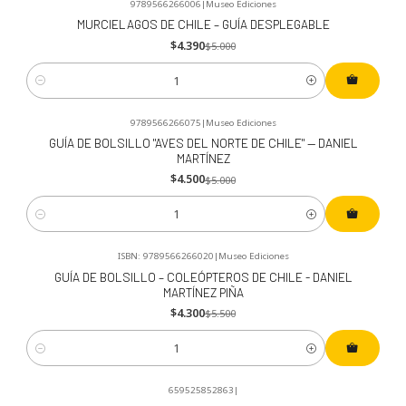
9789566266006
|
Museo Ediciones
-12%
OFF
MURCIELAGOS DE CHILE – GUÍA DESPLEGABLE
$4.390
$5.000
Cantidad
9789566266075
|
Museo Ediciones
-10%
OFF
GUÍA DE BOLSILLO "AVES DEL NORTE DE CHILE" — DANIEL
MARTÍNEZ
$4.500
$5.000
Cantidad
ISBN: 9789566266020
|
Museo Ediciones
-22%
OFF
GUÍA DE BOLSILLO – COLEÓPTEROS DE CHILE - DANIEL
MARTÍNEZ PIÑA
$4.300
$5.500
Cantidad
659525852863
|