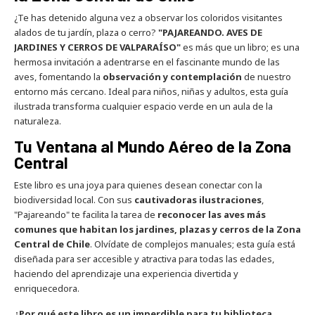
¿Te has detenido alguna vez a observar los coloridos visitantes
alados de tu jardín, plaza o cerro?
"PAJAREANDO. AVES DE
JARDINES Y CERROS DE VALPARAÍSO"
es más que un libro; es una
hermosa invitación a adentrarse en el fascinante mundo de las
aves, fomentando la
observación y contemplación
de nuestro
entorno más cercano. Ideal para niños, niñas y adultos, esta guía
ilustrada transforma cualquier espacio verde en un aula de la
naturaleza.
Tu Ventana al Mundo Aéreo de la Zona
Central
Este libro es una joya para quienes desean conectar con la
biodiversidad local. Con sus
cautivadoras ilustraciones
,
"Pajareando" te facilita la tarea de
reconocer las aves más
comunes que habitan los jardines, plazas y cerros de la Zona
Central de Chile
. Olvídate de complejos manuales; esta guía está
diseñada para ser accesible y atractiva para todas las edades,
haciendo del aprendizaje una experiencia divertida y
enriquecedora.
¿Por qué este libro es un imperdible para tu biblioteca