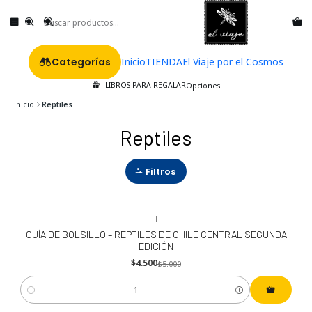
Categorías
Inicio
TIENDA
El Viaje por el Cosmos
LIBROS PARA REGALAR
Opciones
Inicio
Reptiles
Reptiles
Filtros
|
-10%
OFF
GUÍA DE BOLSILLO – REPTILES DE CHILE CENTRAL SEGUNDA
EDICIÓN
$4.500
$5.000
Cantidad