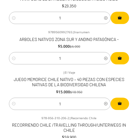
$23.350
Cantidad
9789560992765
|
Inarrumen
-17%
OFF
ARBOLES NATIVOS ZONA SUR Y ANDINO PATAGÓNICA -
$5.000
$6.000
Cantidad
|
El Viaje
-21%
OFF
JUEGO MEMORICE CHILE NATIVO – 40 PIEZAS CON ESPECIES
NATIVAS DE LA BIODIVERSIDAD CHILENA
$15.000
$18.950
Cantidad
978-956-310-206-2
|
Recorriendo Chile
RECORRIENDO CHILE /TRAVELLING THROUGH/UNTERWEGS IN
CHILE
$59.900