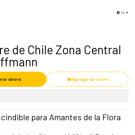
Libros de Aves de Chile
Selección El Viaje
CL
tre de Chile Zona Central
offmann
rar ahora
Agregar al Carro
cindible para Amantes de la Flora