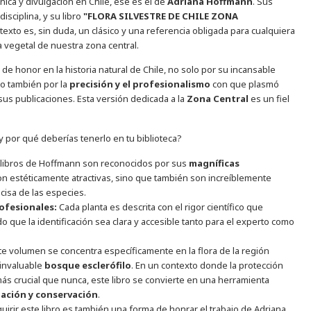
ica y divulgación en Chile, ese es el de
Adriana Hoffmann
. Sus
isciplina, y su libro
"FLORA SILVESTRE DE CHILE ZONA
texto es, sin duda, un clásico y una referencia obligada para cualquiera
 vegetal de nuestra zona central.
e honor en la historia natural de Chile, no solo por su incansable
no también por la
precisión y el profesionalismo
con que plasmó
us publicaciones. Esta versión dedicada a la
Zona Central
es un fiel
y por qué deberías tenerlo en tu biblioteca?
libros de Hoffmann son reconocidos por sus
magníficas
on estéticamente atractivas, sino que también son increíblemente
ecisa de las especies.
rofesionales:
Cada planta es descrita con el rigor científico que
do que la identificación sea clara y accesible tanto para el experto como
e volumen se concentra específicamente en la flora de la región
 invaluable
bosque esclerófilo
. En un contexto donde la protección
s crucial que nunca, este libro se convierte en una herramienta
gación y conservación
.
irir este libro es también una forma de honrar el trabajo de Adriana