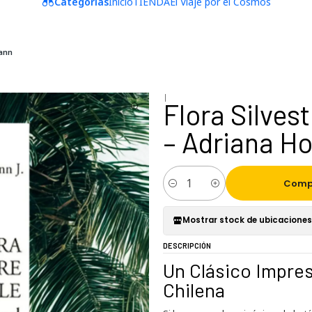
Categorías
Inicio
TIENDA
El Viaje por el Cosmos
mann
|
Flora Silves
– Adriana H
Comp
Cantidad
Mostrar stock de ubicaciones
DESCRIPCIÓN
Un Clásico Impres
Chilena