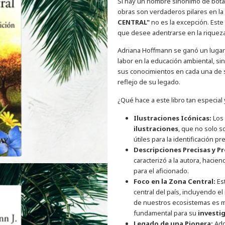
Si hay un nombre sinónimo de botán
obras son verdaderos pilares en la d
CENTRAL"
no es la excepción. Este 
que desee adentrarse en la riqueza
Adriana Hoffmann se ganó un lugar d
labor en la educación ambiental, si
sus conocimientos en cada una de s
reflejo de su legado.
¿Qué hace a este libro tan especial 
Ilustraciones Icónicas:
Los 
ilustraciones
, que no solo s
útiles para la identificación pr
Descripciones Precisas y P
caracterizó a la autora, hacien
para el aficionado.
Foco en la Zona Central:
Est
central del país, incluyendo el
de nuestros ecosistemas es má
fundamental para su
investi
Legado de una Pionera:
Adqu