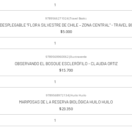
9789566271024
|
Travel Books
 DESPLEGABLE "FLORA SILVESTRE DE CHILE – ZONA CENTRAL" - TRAVEL 
$5.000
9789569960062
|
Ilustraverde
OBSERVANDO EL BOSQUE ESCLERÓFILO - CLAUDIA ORTIZ
$15.700
9789568972134
|
Huilo Huilo
MARIPOSAS DE LA RESERVA BIOLÓGICA HUILO HUILO
$23.350