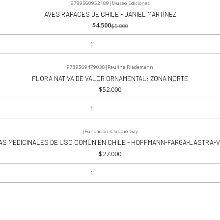
9789560952189
|
Museo Ediciones
AVES RAPACES DE CHILE - DANIEL MARTÍNEZ
$4.500
$5.000
9789569479038
|
Paulina Riedemann
FLORA NATIVA DE VALOR ORNAMENTAL: ZONA NORTE
$52.000
|
Fundación Claudio Gay
AS MEDICINALES DE USO COMÚN EN CHILE - HOFFMANN-FARGA-LASTRA-V
$27.000