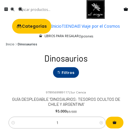
Categorías
Inicio
TIENDA
El Viaje por el Cosmos
LIBROS PARA REGALAR
Opciones
Inicio
Dinosaurios
Dinosaurios
Filtros
9789569989117
|
Sur Ciencia
-9%
OFF
GUÍA DESPLEGABLE “DINOSAURIOS: TESOROS OCULTOS DE
CHILE Y ARGENTINA”
$5.000
$5.500
Cantidad