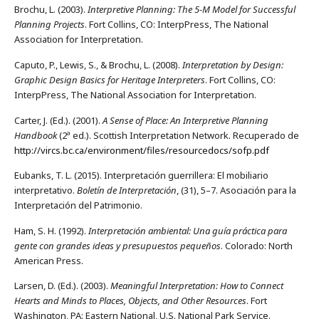
Brochu, L. (2003).
Interpretive Planning: The 5-M Model for Successful
Planning Projects
. Fort Collins, CO: InterpPress, The National
Association for Interpretation.
Caputo, P., Lewis, S., & Brochu, L. (2008).
Interpretation by Design:
Graphic Design Basics for Heritage Interpreters
. Fort Collins, CO:
InterpPress, The National Association for Interpretation.
Carter, J. (Ed.). (2001).
A Sense of Place: An Interpretive Planning
Handbook
(2ª ed.). Scottish Interpretation Network. Recuperado de
http://vircs.bc.ca/environment/files/resourcedocs/sofp.pdf
Eubanks, T. L. (2015). Interpretación guerrillera: El mobiliario
interpretativo.
Boletín de Interpretación
, (31), 5–7. Asociación para la
Interpretación del Patrimonio.
Ham, S. H. (1992).
Interpretación ambiental: Una guía práctica para
gente con grandes ideas y presupuestos pequeños
. Colorado: North
American Press.
Larsen, D. (Ed.). (2003).
Meaningful Interpretation: How to Connect
Hearts and Minds to Places, Objects, and Other Resources
. Fort
Washington, PA: Eastern National, U.S. National Park Service.