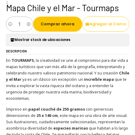
|
Mapa Chile y el Mar - Tourmaps
Comprar ahora
Agregar al Carro
Cantidad
Mostrar stock de ubicaciones
DESCRIPCIÓN
En
TOURMAPS
, la creatividad se une al compromiso para dar vida a
mapas turísticos que van más allá de la geografía, interpretando y
celebrando nuestro valioso patrimonio nacional. Y su creación
Chile
y el Mar
ya es un clásico sin excepción: un
increíble mapa
que te
invita a explorar la vasta riqueza del océano y a entender la
urgencia de proteger nuestra vida marina, biodiversidad y
ecosistemas.
Impreso en
papel couché de 250 gramos
con generosas
dimensiones de
25 x 140 cm
, este mapa es una obra de arte visual.
Sus ilustraciones, cuidadosamente seleccionadas, representan la
asombrosa diversidad de
especies marinas
que habitan a lo largo
de toda la costa de Chile. Te maravillarás con la belleza del mar,