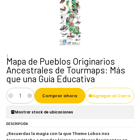
|
Mapa de Pueblos Originarios
Ancestrales de Tourmaps: Más
que una Guía Educativa
Comprar ahora
Agregar al Carro
Cantidad
Mostrar stock de ubicaciones
DESCRIPCIÓN
¿Recuerdas la magia con la que Themo Lobos nos
transportaba a mundos lejanos y culturas fascinantes en