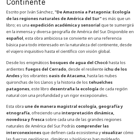
Continente
Escrito por Iván Sánchez,
"De Amazonia a Patagonia: Ecología
de las regiones naturales de América del Sur"
es más que un
libro; es una
expedición académica y sensorial
que te sumergirá
en la inmensa y diversa geografía de América del Sur. Disponible en
español
, esta obra ambiciosa se convierte en una referencia
básica para todo interesado en la naturaleza del continente, desde
el viajero inquisitivo hasta el científico con visión global.
Desde los enigmáticos
bosques de agua del Chocó
hasta los
ardientes
fuegos del Cerrado
, desde el resiliente
ichu de los
Andes
y los vibrantes
oasis de Atacama
, hasta las nubes
quironchas de los Llanos y la historia de los
tehuelches
patagones
, este libro
desentraña la ecología
de cada región
natural con una profundidad y un rigor excepcionales.
Esta obra
une de manera magistral ecología, geografía y
etnografía
, ofreciendo una
interpretación dinámica,
novedosa y fresca
sobre cada una de las grandes regiones
naturales de América del Sur. Podrás
comprender las
interconexiones
que definen cada ecosistema y
visualizar
cómo
las fuerzas geológicas, climáticas y biológicas han moldeado