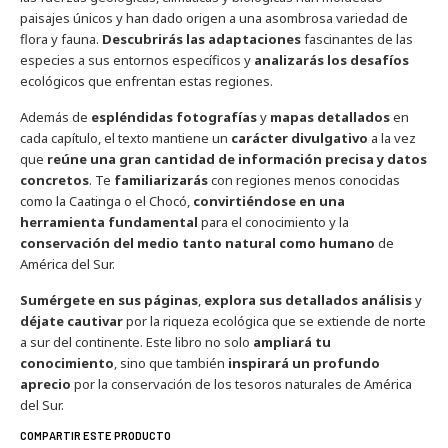
paisajes únicos y han dado origen a una asombrosa variedad de
flora y fauna.
Descubrirás las adaptaciones
fascinantes de las
especies a sus entornos específicos y
analizarás los desafíos
ecológicos que enfrentan estas regiones.
Además de
espléndidas fotografías
y
mapas detallados
en
cada capítulo, el texto mantiene un
carácter divulgativo
a la vez
que
reúne una gran cantidad de información precisa y datos
concretos
. Te
familiarizarás
con regiones menos conocidas
como la Caatinga o el Chocó,
convirtiéndose en una
herramienta fundamental
para el conocimiento y la
conservación del medio tanto natural como humano
de
América del Sur.
Sumérgete en sus páginas
,
explora sus detallados análisis
y
déjate cautivar
por la riqueza ecológica que se extiende de norte
a sur del continente. Este libro no solo
ampliará tu
conocimiento
, sino que también
inspirará un profundo
aprecio
por la conservación de los tesoros naturales de América
del Sur.
COMPARTIR ESTE PRODUCTO